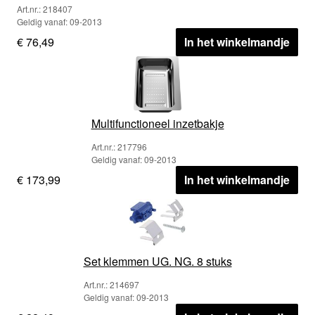
Art.nr.: 218407
Geldig vanaf: 09-2013
€ 76,49
In het winkelmandje
Multifunctioneel inzetbakje
Art.nr.: 217796
Geldig vanaf: 09-2013
€ 173,99
In het winkelmandje
Set klemmen UG. NG. 8 stuks
Art.nr.: 214697
Geldig vanaf: 09-2013