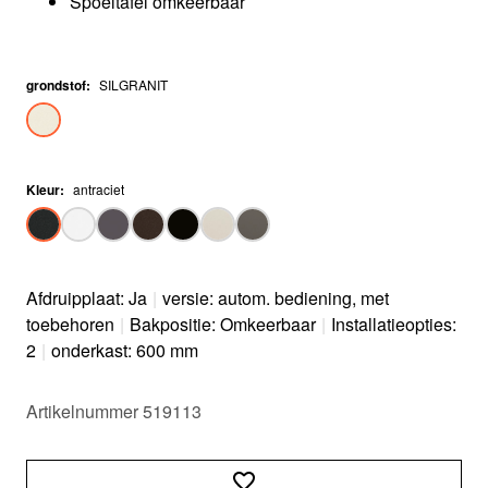
Spoeltafel omkeerbaar
grondstof
:
SILGRANIT
Kleur
:
antraciet
Afdruipplaat: Ja
|
versie: autom. bediening, met
toebehoren
|
Bakpositie: Omkeerbaar
|
Installatieopties:
2
|
onderkast: 600 mm
Artikelnummer 519113