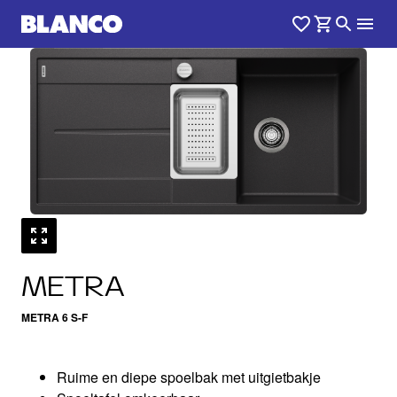
1
0
/
METRA
METRA 6 S-F
Ruime en diepe spoelbak met uitgietbakje